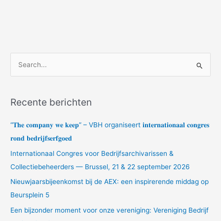
Z
o
e
Recente berichten
k
n
“𝐓𝐡𝐞 𝐜𝐨𝐦𝐩𝐚𝐧𝐲 𝐰𝐞 𝐤𝐞𝐞𝐩” – VBH organiseert 𝐢𝐧𝐭𝐞𝐫𝐧𝐚𝐭𝐢𝐨𝐧𝐚𝐚𝐥 𝐜𝐨𝐧𝐠𝐫𝐞𝐬
a
𝐫𝐨𝐧𝐝 𝐛𝐞𝐝𝐫𝐢𝐣𝐟𝐬𝐞𝐫𝐟𝐠𝐨𝐞𝐝
a
Internationaal Congres voor Bedrijfsarchivarissen &
r
Collectiebeheerders — Brussel, 21 & 22 september 2026
:
Nieuwjaarsbijeenkomst bij de AEX: een inspirerende middag op
Beursplein 5
Een bijzonder moment voor onze vereniging: Vereniging Bedrijf