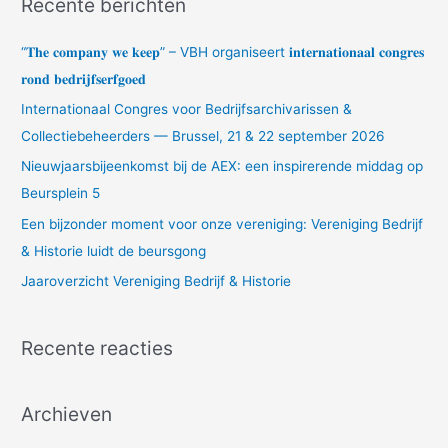
Recente berichten
k
n
“𝐓𝐡𝐞 𝐜𝐨𝐦𝐩𝐚𝐧𝐲 𝐰𝐞 𝐤𝐞𝐞𝐩” – VBH organiseert 𝐢𝐧𝐭𝐞𝐫𝐧𝐚𝐭𝐢𝐨𝐧𝐚𝐚𝐥 𝐜𝐨𝐧𝐠𝐫𝐞𝐬
a
𝐫𝐨𝐧𝐝 𝐛𝐞𝐝𝐫𝐢𝐣𝐟𝐬𝐞𝐫𝐟𝐠𝐨𝐞𝐝
a
Internationaal Congres voor Bedrijfsarchivarissen &
r
Collectiebeheerders — Brussel, 21 & 22 september 2026
:
Nieuwjaarsbijeenkomst bij de AEX: een inspirerende middag op
Beursplein 5
Een bijzonder moment voor onze vereniging: Vereniging Bedrijf
& Historie luidt de beursgong
Jaaroverzicht Vereniging Bedrijf & Historie
Recente reacties
Archieven