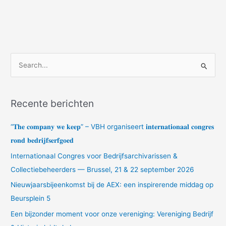
Z
o
e
Recente berichten
k
n
“𝐓𝐡𝐞 𝐜𝐨𝐦𝐩𝐚𝐧𝐲 𝐰𝐞 𝐤𝐞𝐞𝐩” – VBH organiseert 𝐢𝐧𝐭𝐞𝐫𝐧𝐚𝐭𝐢𝐨𝐧𝐚𝐚𝐥 𝐜𝐨𝐧𝐠𝐫𝐞𝐬
a
𝐫𝐨𝐧𝐝 𝐛𝐞𝐝𝐫𝐢𝐣𝐟𝐬𝐞𝐫𝐟𝐠𝐨𝐞𝐝
a
Internationaal Congres voor Bedrijfsarchivarissen &
r
Collectiebeheerders — Brussel, 21 & 22 september 2026
:
Nieuwjaarsbijeenkomst bij de AEX: een inspirerende middag op
Beursplein 5
Een bijzonder moment voor onze vereniging: Vereniging Bedrijf