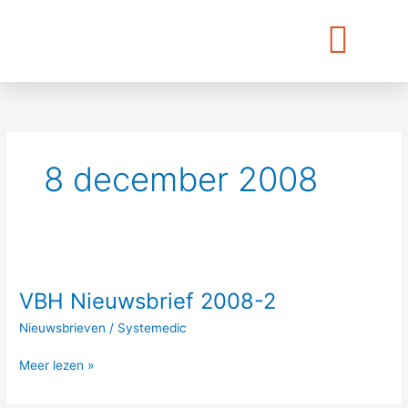
Ga
naar
de
inhoud
8 december 2008
VBH
Nieuwsbrief
VBH Nieuwsbrief 2008-2
2008-
2
Nieuwsbrieven
/
Systemedic
Meer lezen »