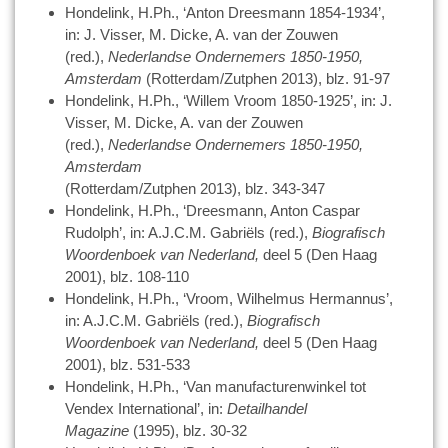
Hondelink, H.Ph., ‘Anton Dreesmann 1854-1934’,
in: J. Visser, M. Dicke, A. van der Zouwen
(red.),
Nederlandse Ondernemers 1850-1950,
Amsterdam
(Rotterdam/Zutphen 2013), blz. 91-97
Hondelink, H.Ph., ‘Willem Vroom 1850-1925’, in: J.
Visser, M. Dicke, A. van der Zouwen
(red.),
Nederlandse Ondernemers 1850-1950,
Amsterdam
(Rotterdam/Zutphen 2013), blz. 343-347
Hondelink, H.Ph., ‘Dreesmann, Anton Caspar
Rudolph’, in: A.J.C.M. Gabriëls (red.),
Biografisch
Woordenboek van Nederland,
deel 5 (Den Haag
2001), blz. 108-110
Hondelink, H.Ph., ‘Vroom, Wilhelmus Hermannus’,
in: A.J.C.M. Gabriëls (red.),
Biografisch
Woordenboek van Nederland,
deel 5 (Den Haag
2001), blz. 531-533
Hondelink, H.Ph., ‘Van manufacturenwinkel tot
Vendex International’, in:
Detailhandel
Magazine
(1995), blz. 30-32