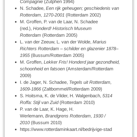
Compagnie
(Zutphen 1994)
N. Schadee,
Een rijk geheugen; geschiedenis van
Rotterdam, 1270-2001
(Rotterdam 2002)
M. Groffen, P. van de Laar, N. Schadee
(red.),
Honderd! Historisch Museum
Rotterdam
(Rotterdam 2005)
L. van der Zeeuw, L. van der Wolde,
Marius
Richters Rotterdam – schilder en glazenier 1878–
1955
(Bussum/Rotterdam 2005)
M. Groffen,
Lekker Fris! Honderd jaar gezondheid,
schoonheid en fatsoen
(Amsterdam/Rotterdam
2009)
I. de Jager, N. Schadee,
Tegels uit Rotterdam,
1609-1866
(Zaltbommel/Rotterdam 2009)
S. Hoitsma, K. de Vilder, H. Walgenbach,
5314
Roffa: Stijl van Zuid
(Rotterdam 2010)
P. van de Laar, K. Hage, H.
Werlemann,
Brandgrens Rotterdam, 1930 /
2010
(Bussum 2010)
https://www.rotterdaminkaart.nl/bedrijvige-stad