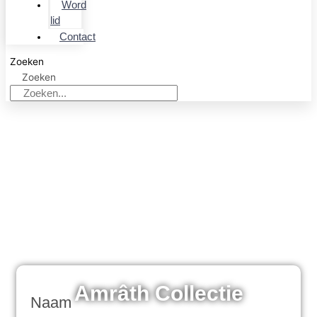
Word
lid
Contact
Zoeken
Zoeken
Amrâth Collectie
Naam