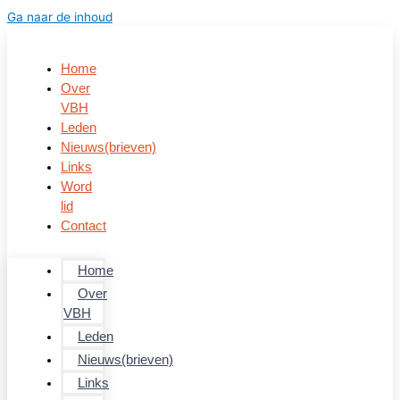
Ga naar de inhoud
Home
Over
VBH
Leden
Nieuws(brieven)
Links
Word
lid
Contact
Home
Over
VBH
Leden
Nieuws(brieven)
Links