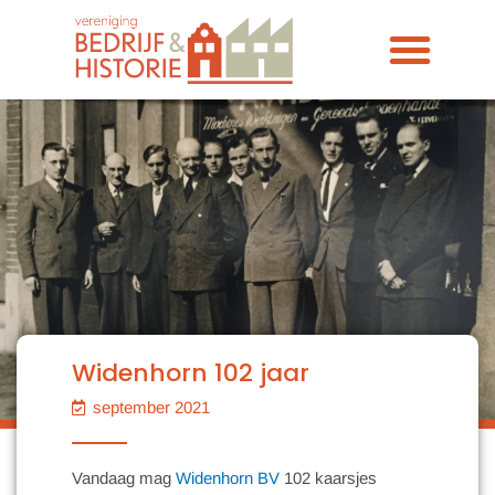
Ga
naar
de
inhoud
Widenhorn 102 jaar
september 2021
Vandaag mag
Widenhorn BV
102 kaarsjes