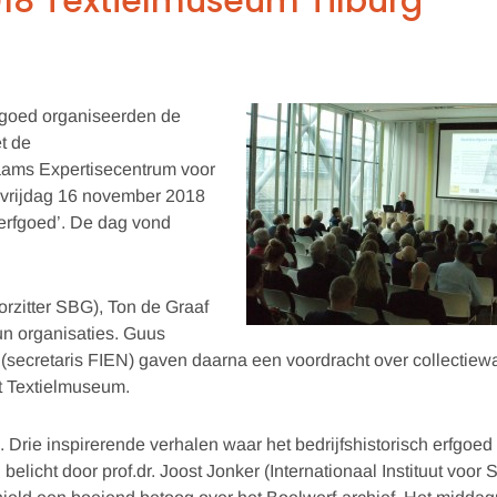
18 Textielmuseum Tilburg
rfgoed organiseerden de
t de
aams Expertisecentrum voor
p vrijdag 16 november 2018
l erfgoed’. De dag vond
rzitter SBG), Ton de Graaf
un organisaties. Guus
f (secretaris FIEN) gaven daarna een voordracht over collecti
t Textielmuseum.
ie inspirerende verhalen waar het bedrijfshistorisch erfgoed 
belicht door prof.dr. Joost Jonker (Internationaal Instituut voo