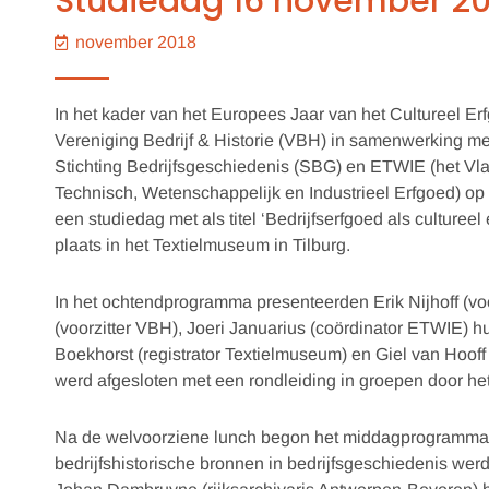
Studiedag 16 november 20
november 2018
In het kader van het Europees Jaar van het Cultureel E
Vereniging Bedrijf & Historie (VBH) in samenwerking me
Stichting Bedrijfsgeschiedenis (SBG) en ETWIE (het Vl
Technisch, Wetenschappelijk en Industrieel Erfgoed) o
een studiedag met als titel ‘Bedrijfserfgoed als culturee
plaats in het Textielmuseum in Tilburg.
In het ochtendprogramma presenteerden Erik Nijhoff (voo
(voorzitter VBH), Joeri Januarius (coördinator ETWIE) h
Boekhorst (registrator Textielmuseum) en Giel van Hoof
werd afgesloten met een rondleiding in groepen door he
Na de welvoorziene lunch begon het middagprogramma. Dr
bedrijfshistorische bronnen in bedrijfsgeschiedenis werd 